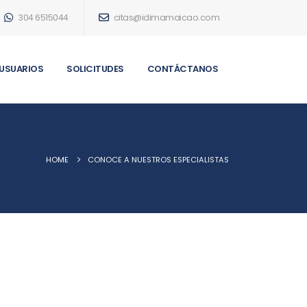
304 6515044
citas@idimamaicao.com
 USUARIOS
SOLICITUDES
CONTÁCTANOS
HOME
CONOCE A NUESTROS ESPECIALISTAS