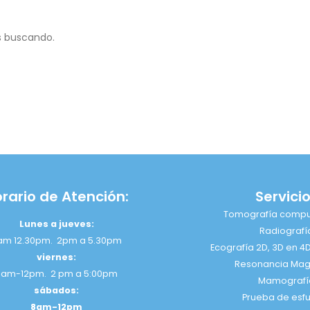
s buscando.
rario de Atención:
Servici
Tomografía compu
Lunes a jueves:
Radiografí
am 12.30pm. 2pm a 5.30pm
Ecografía 2D, 3D en 4
viernes:
Resonancia Mag
7am-12pm. 2 pm a 5:00pm
Mamografí
sábados:
Prueba de esf
8am-12pm