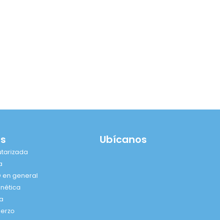
os
Ubícanos
tarizada
a
D en general
nética
a
uerzo